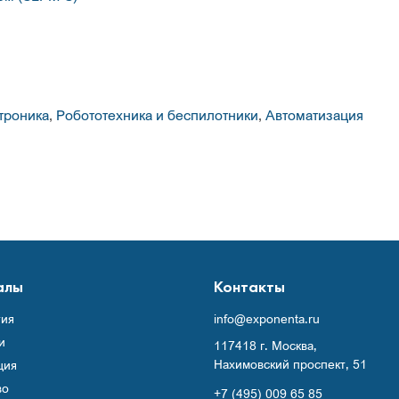
троника
,
Робототехника и беспилотники
,
Автоматизация
алы
Контакты
ия
info@exponenta.ru
и
117418 г. Москва,
Нахимовский проспект, 51
ция
во
+7 (495) 009 65 85