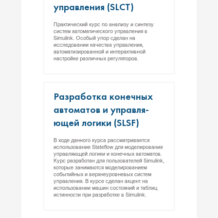
уп­равле­ния (SLCT)
Практический курс по анализу и синтезу
систем автоматического управления в
Simulink. Особый упор сделан на
исследовании качества управления,
автоматизированной и интерактивной
настройке различных регуляторов.
Раз­ра­бот­ка ко­неч­ных
ав­то­матов и уп­равля­
ющей ло­гики (SLSF)
В ходе данного курса рассматривается
использование Stateflow для моделирования
управляющей логики и конечных автоматов.
Курс разработан для пользователей Simulink,
которые занимаются моделированием
событийных и верхнеуровневых систем
управления. В курсе сделан акцент на
использовании машин состояний и таблиц
истинности при разработке в Simulink.