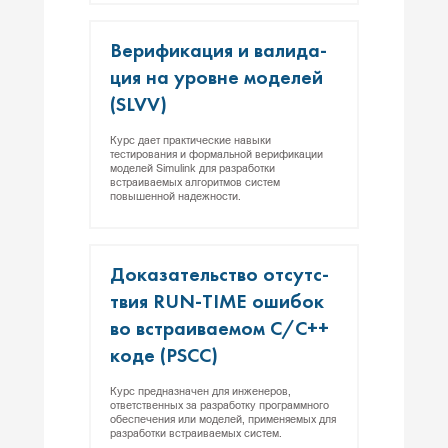
Ве­рифи­кация и ва­лида­
ция на уров­не мо­делей
(SLVV)
Курс дает практические навыки
тестирования и формальной верификации
моделей Simulink для разработки
встраиваемых алгоритмов систем
повышенной надежности.
До­каза­тель­ство от­сутс­
твия RUN-TIME оши­бок
во встра­ива­емом С/С++
ко­де (PSCC)
Курс предназначен для инженеров,
ответственных за разработку программного
обеспечения или моделей, применяемых для
разработки встраиваемых систем.