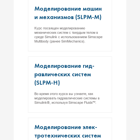
Мо­дели­рова­ние ма­шин
и ме­ханиз­мов (SLPM-M)
Курс посвящен моделированию
механических систем с твердым телом в
среде Simulink с использованием Simscape
Multibody (ранее SimMechanics).
Мо­дели­рова­ние гид­
равли­чес­ких сис­тем
(SLPM-H)
Во время этого курса вы узнаете, как
моделировать гидравлические системы в
Simulink®, используя Simscape Fluids™.
Мо­дели­рова­ние элек­
тро­тех­ни­чес­ких сис­тем