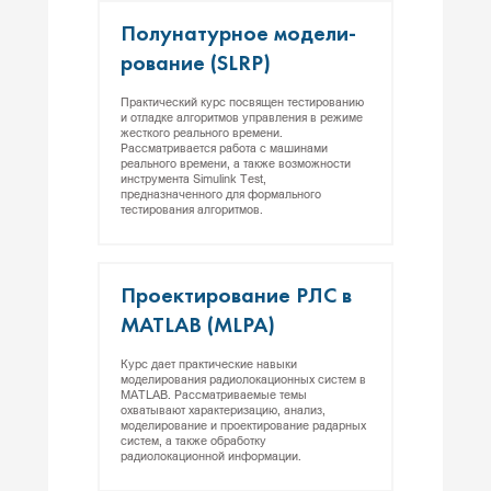
По­луна­тур­ное мо­дели­
рова­ние (SLRP)
Практический курс посвящен тестированию
и отладке алгоритмов управления в режиме
жесткого реального времени.
Рассматривается работа с машинами
реального времени, а также возможности
инструмента Simulink Test,
предназначенного для формального
тестирования алгоритмов.
Про­ек­ти­рова­ние РЛС в
MATLAB (MLPA)
Курс дает практические навыки
моделирования радиолокационных систем в
MATLAB. Рассматриваемые темы
охватывают характеризацию, анализ,
моделирование и проектирование радарных
систем, а также обработку
радиолокационной информации.