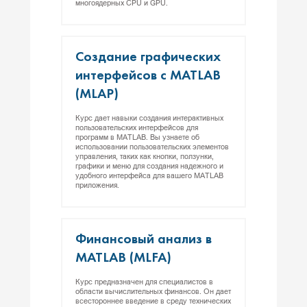
многоядерных CPU и GPU.
Соз­да­ние гра­фичес­ких
ин­терфей­сов с MATLAB
(MLAP)
Курс дает навыки создания интерактивных
пользовательских интерфейсов для
программ в MATLAB. Вы узнаете об
использовании пользовательских элементов
управления, таких как кнопки, ползунки,
графики и меню для создания надежного и
удобного интерфейса для вашего MATLAB
приложения.
Фи­нан­со­вый ана­лиз в
MATLAB (MLFA)
Курс предназначен для специалистов в
области вычислительных финансов. Он дает
всестороннее введение в среду технических