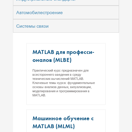
Автомобилестроение
Системы связи
MATLAB для про­фес­си­
она­лов (MLBE)
Практический курс предназначен для
всестороннего введения в среду
технических вычислений MATLAB.
Ключевые темы курса: фундаментальные
основы анализа данных, визуализации,
моделирования и программирования в
MATLAB.
Ма­шин­ное обу­чение с
MATLAB (MLML)