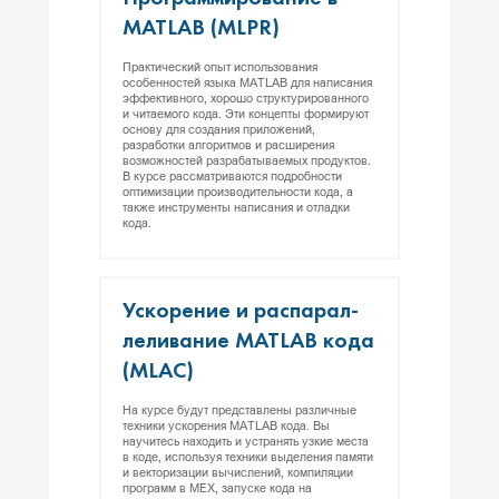
MATLAB (MLPR)
Практический опыт использования
особенностей языка MATLAB для написания
эффективного, хорошо структурированного
и читаемого кода. Эти концепты формируют
основу для создания приложений,
разработки алгоритмов и расширения
возможностей разрабатываемых продуктов.
В курсе рассматриваются подробности
оптимизации производительности кода, а
также инструменты написания и отладки
кода.
Ус­ко­рение и рас­па­рал­
ле­лива­ние MATLAB ко­да
(MLAC)
На курсе будут представлены различные
техники ускорения MATLAB кода. Вы
научитесь находить и устранять узкие места
в коде, используя техники выделения памяти
и векторизации вычислений, компиляции
программ в MEX, запуске кода на