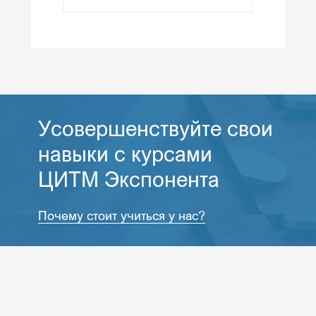
Усо­вер­шенс­твуй­те свои
на­выки с кур­са­ми
ЦИТМ Эк­спо­нен­та
Почему стоит учиться у нас?