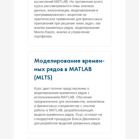
вычислений MATLAB. На протяжении всего
курса рассматриваются темы анализа
данных, визуализации, моделирования и
программирования с акцентом на
практическое применение для финансовых
приложений при решении таких задач, как
анализ временных рядов, моделирование
Монте-Карло, анализ и управление
портфелем.
Мо­дели­рова­ние вре­мен­
ных ря­дов в MATLAB
(MLTS)
Курс дает полное представление о
моделировании временных рядов с
использованием MATLAB. Обучение
предназначено для экономистов, аналитиков
и финансовых специалистов с опытом
работы в MATLAB, разрабатывающих
модели временных рядов. Курс основан на
стандартной процедуре Бокса-Дженкинса
для разработки моделей временных рядов.