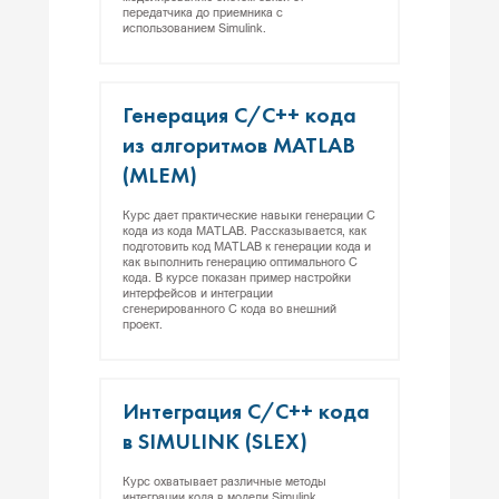
передатчика до приемника с
использованием Simulink.
Ге­нера­ция C/C++ ко­да
из ал­го­рит­мов MATLAB
(MLEM)
Курс дает практические навыки генерации C
кода из кода MATLAB. Рассказывается, как
подготовить код MATLAB к генерации кода и
как выполнить генерацию оптимального C
кода. В курсе показан пример настройки
интерфейсов и интеграции
сгенерированного С кода во внешний
проект.
Ин­тегра­ция С/С++ ко­да
в SIMULINK (SLEX)
Курс охватывает различные методы
интеграции кода в модели Simulink.