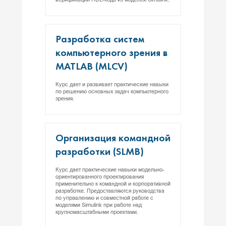
Раз­ра­бот­ка сис­тем
компь­ютер­но­го зре­ния в
MATLAB (MLCV)
Курс дает и развивает практические навыки
по решению основных задач компьютерного
зрения.
Ор­га­низа­ция ко­ман­дной
раз­ра­бот­ки (SLMB)
Курс дает практические навыки модельно-
ориентированного проектирования
применительно к командной и корпоративной
разработке. Предоставляются руководства
по управлению и совместной работе с
моделями Simulink при работе над
крупномасштабными проектами.