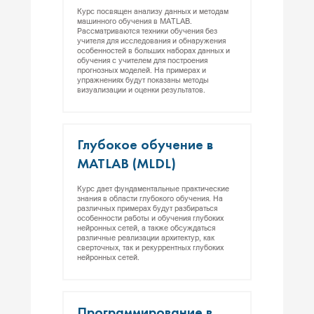
Курс посвящен анализу данных и методам
машинного обучения в MATLAB.
Рассматриваются техники обучения без
учителя для исследования и обнаружения
особенностей в больших наборах данных и
обучения с учителем для построения
прогнозных моделей. На примерах и
упражнениях будут показаны методы
визуализации и оценки результатов.
Глу­бокое обу­чение в
MATLAB (MLDL)
Курс дает фундаментальные практические
знания в области глубокого обучения. На
различных примерах будут разбираться
особенности работы и обучения глубоких
нейронных сетей, а также обсуждаться
различные реализации архитектур, как
сверточных, так и рекуррентных глубоких
нейронных сетей.
Прог­рамми­рова­ние в