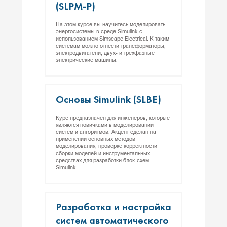
(SLPM-P)
На этом курсе вы научитесь моделировать
энергосистемы в среде Simulink с
использованием Simscape Electrical. К таким
системам можно отнести трансформаторы,
электродвигатели, двух- и трехфазные
электрические машины.
Ос­но­вы Simulink (SLBE)
Курс предназначен для инженеров, которые
являются новичками в моделировании
систем и алгоритмов. Акцент сделан на
применении основных методов
моделирования, проверке корректности
сборки моделей и инструментальных
средствах для разработки блок-схем
Simulink.
Раз­ра­бот­ка и нас­трой­ка
сис­тем ав­то­мати­чес­ко­го