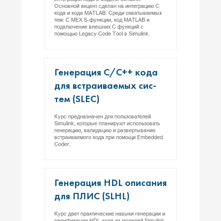
Основной акцент сделан на интеграцию С
кода и кода MATLAB. Среди охватываемых
тем: C MEX S-функции, код MATLAB и
подключение внешних C функций с
помощью Legacy Code Tool в Simulink.
Ге­нера­ция C/C++ ко­да
для встра­ива­емых сис­
тем (SLEC)
Курс предназначен для пользователей
Simulink, которые планируют использовать
генерацию, валидацию и развертывание
встраиваемого кода при помощи Embedded
Coder.
Ге­нера­ция HDL опи­сания
для ПЛИС (SLHL)
Курс дает практические навыки генерации и
верификации HDL-кода из моделей Simulink.