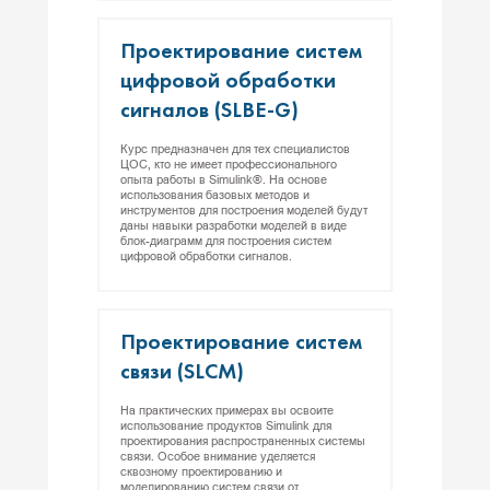
Про­ек­ти­рова­ние сис­тем
циф­ро­вой об­ра­бот­ки
сиг­на­лов (SLBE-G)
Курс предназначен для тех специалистов
ЦОС, кто не имеет профессионального
опыта работы в Simulink®. На основе
использования базовых методов и
инструментов для построения моделей будут
даны навыки разработки моделей в виде
блок-диаграмм для построения систем
цифровой обработки сигналов.
Про­ек­ти­рова­ние сис­тем
свя­зи (SLCM)
На практических примерах вы освоите
использование продуктов Simulink для
проектирования распространенных системы
связи. Особое внимание уделяется
сквозному проектированию и
моделированию систем связи от