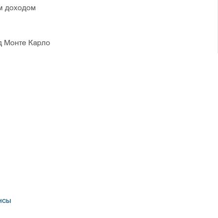
м доходом
д Монте Карло
нсы