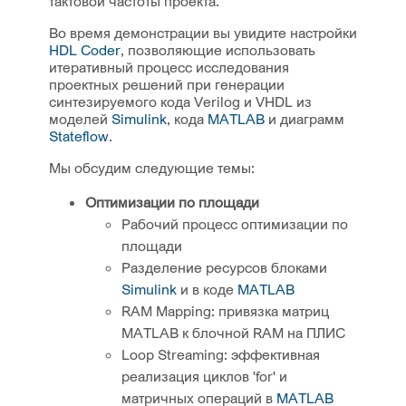
тактовой частоты проекта.
Во время демонстрации вы увидите настройки
HDL Coder
, позволяющие использовать
итеративный процесс исследования
проектных решений при генерации
синтезируемого кода Verilog и VHDL из
моделей
Simulink
, кода
MATLAB
и диаграмм
Stateflow
.
Мы обсудим следующие темы:
Оптимизации по площади
Рабочий процесс оптимизации по
площади
Разделение ресурсов блоками
Simulink
и в коде
MATLAB
RAM Mapping: привязка матриц
MATLAB к блочной RAM на ПЛИС
Loop Streaming: эффективная
реализация циклов 'for' и
матричных операций в
MATLAB