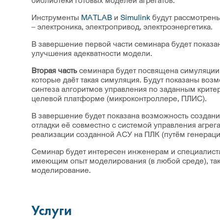
библиотеки готовых моделей агрегатов.
Инструменты
MATLAB
и
Simulink
будут рассмотрены
– электроника, электропривод, электроэнергетика.
В завершение первой части семинара будет показа
улучшения адекватности модели.
Вторая часть
семинара будет посвящена симуляции
которые даёт такая симуляция. Будут показаны воз
синтеза алгоритмов управления по заданным критер
целевой платформе (микроконтроллере, ПЛИС).
В завершение будет показана возможность создани
отладки её совместно с системой управления агрег
реализации созданной АСУ на ПЛК (путём генерации
Семинар будет интересен инженерам и специалиста
имеющим опыт моделирования (в любой среде), та
моделирование.
Услуги