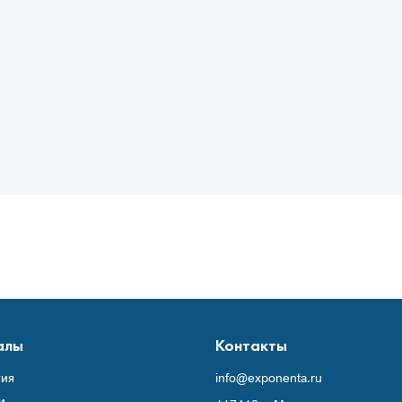
алы
Контакты
ия
info@exponenta.ru
и