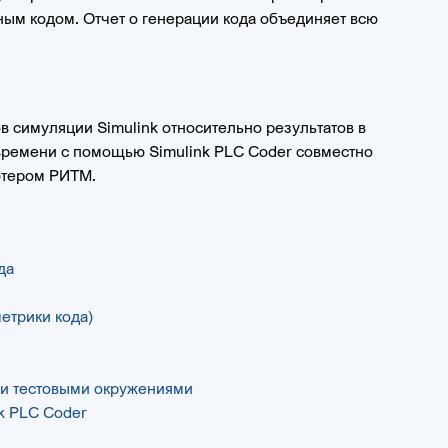
ым кодом. Отчет о генерации кода объединяет всю
в симуляции Simulink относительно результатов в
 времени с помощью Simulink PLC Coder совместно
ьютером РИТМ.
да
метрики кода)
ми тестовыми окружениями
nk PLC Coder