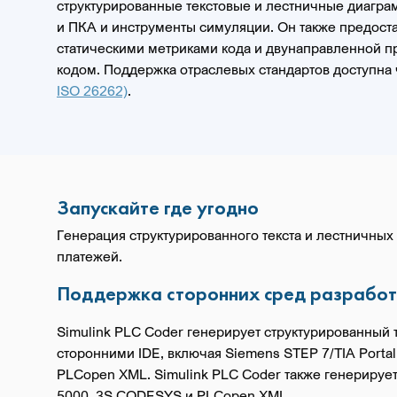
структурированные текстовые и лестничные диагра
и ПКА и инструменты симуляции. Он также предоста
статическими метриками кода и двунаправленной 
кодом. Поддержка отраслевых стандартов доступна
ISO 26262)
.
Запускайте где угодно
Генерация структурированного текста и лестничны
платежей.
Поддержка сторонних сред разработ
Simulink PLC Coder генерирует структурированный
сторонними IDE, включая Siemens STEP 7/TIA Portal
PLCopen XML. Simulink PLC Coder также генерирует
5000, 3S CODESYS и PLCopen XML.