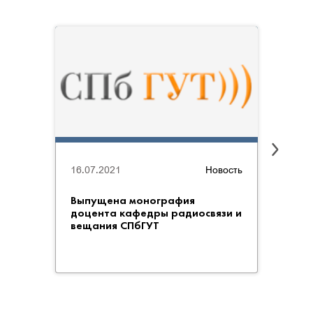
16.07.2021
Новость
02.03
Выпущена монография
IP-яд
доцента кафедры радиосвязи и
отеч
вещания СПбГУТ