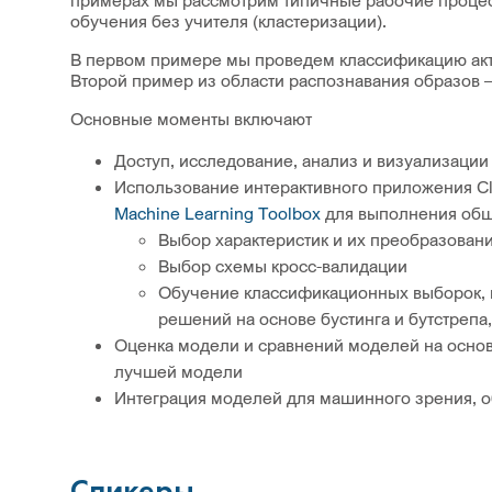
примерах мы рассмотрим типичные рабочие процес
обучения без учителя (кластеризации).
В первом примере мы проведем классификацию акт
Второй пример из области распознавания образов 
Основные моменты включают
Доступ, исследование, анализ и визуализации
Использование интерактивного приложения Cla
Machine Learning Toolbox
для выполнения общи
Выбор характеристик и их преобразован
Выбор схемы кросс-валидации
Обучение классификационных выборок, в
решений на основе бустинга и бутстреп
Оценка модели и сравнений моделей на основ
лучшей модели
Интеграция моделей для машинного зрения, о
Спикеры