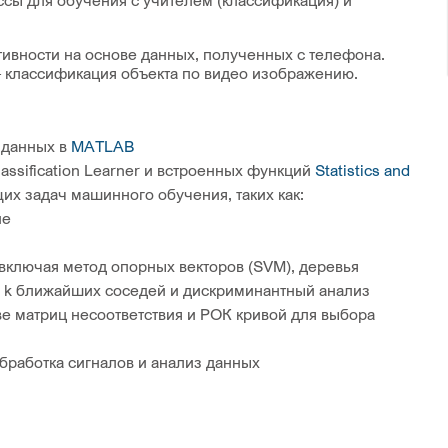
сы для обучения с учителем (классификация) и
ивности на основе данных, полученных с телефона.
– классификация объекта по видео изображению.
 данных в
MATLAB
ssification Learner и встроенных функций
Statistics and
х задач машинного обучения, таких как:
ие
ключая метод опорных векторов (SVM), деревья
а, k ближайших соседей и дискриминантный анализ
е матриц несоответствия и РОК кривой для выбора
бработка сигналов и анализ данных