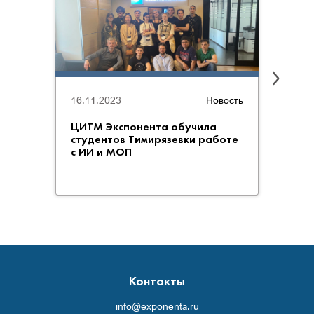
16.11.2023
Новость
18.10
ЦИТМ Экспонента обучила
«Экс
студентов Тимирязевки работе
систе
с ИИ и МОП
живо
Контакты
info@exponenta.ru