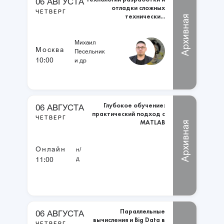
06 АВГУСТА
отладки сложных
ЧЕТВЕРГ
технически...
Архивная
Михаил
Москва
Песельник
10:00
и др
Глубокое обучение:
06 АВГУСТА
практический подход с
ЧЕТВЕРГ
MATLAB
Архивная
Онлайн
н/
д
11:00
Параллельные
06 АВГУСТА
вычисления и Big Data в
ЧЕТВЕРГ