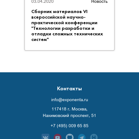
03.04.2020
Новость
18.03
Сборник материалов VI
всероссийской научно-
Вним
практической конференции
конф
"Технологии разработки и
разр
отладки сложных технических
техни
систем"
Контакты
info@exponenta.ru
117418 г. Москва,
Нахимовский проспект, 51
+7 (495) 009 65 85