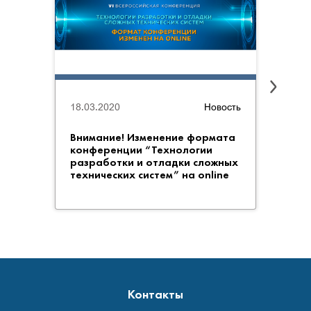
03.06
18.03.2020
Новость
Досту
матер
Внимание! Изменение формата
дней 
конференции “Технологии
конф
разработки и отладки сложных
разр
технических систем” на online
техни
Контакты