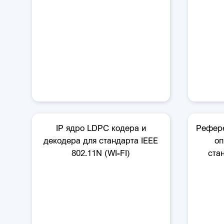
IP ядро LDPC кодера и
Рефере
декодера для стандарта IEEE
оп
802.11N (WI-FI)
ста