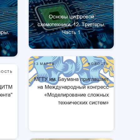
Основы цифровой
схемотехники. 12. Триггеры.
еры.
Часть 1
13 МАРТА
НОВОСТЬ
ВОСТЬ
МГТУ им. Баумана приглашает
 ЦИТМ
на Международный конгресс
ента"
«Моделирование сложных
технических систем»