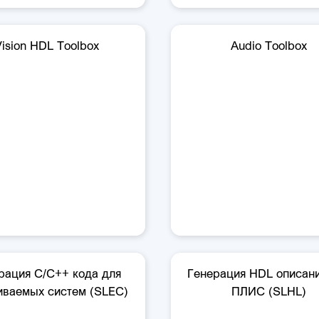
Vision HDL Toolbox
Audio Toolbox
рация C/C++ кода для
Генерация HDL описани
иваемых систем (SLEC)
ПЛИС (SLHL)