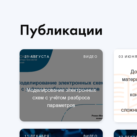
Публикации
21 АВГУСТА
ВИДЕО
03 ИЮН
До
матер
Моделирование электронных
ко
схем с учётом разброса
параметров
сложны
11 ДЕКАБРЯ
ВИДЕО
12 ДЕКА