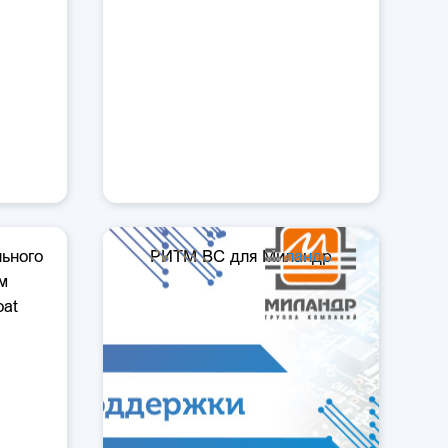
ьного
РИТМ ВС для Миландр
м
oat