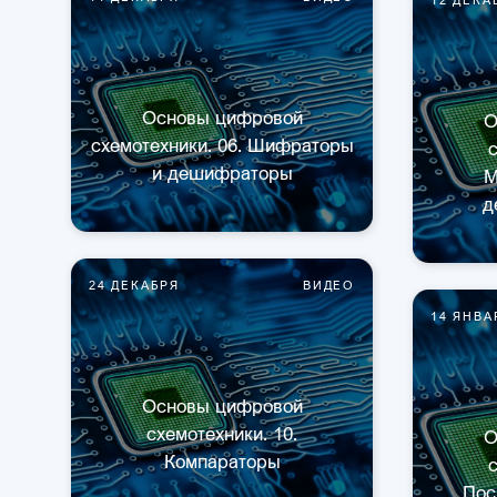
Основы цифровой
О
схемотехники. 06. Шифраторы
с
и дешифраторы
М
д
24 ДЕКАБРЯ
ВИДЕО
14 ЯНВА
Основы цифровой
схемотехники. 10.
О
Компараторы
с
Пос