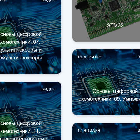
STM32
сновы цифровой
хемотехники. 07.
ультиплексоры и
емультиплексоры
19 ДЕКАБРЯ
РЯ
ВИДЕО
Основы цифровой
схемотехники. 09. Умнож
сновы цифровой
хемотехники. 11.
17 ЯНВАРЯ
ледовательностные