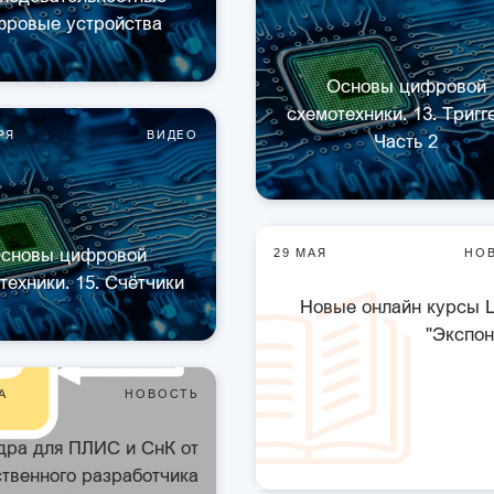
фровые устройства
Основы цифровой
схемотехники. 13. Тригг
РЯ
ВИДЕО
Часть 2
сновы цифровой
29 МАЯ
НО
техники. 15. Счётчики
Новые онлайн курсы
"Экспон
А
НОВОСТЬ
ядра для ПЛИС и СнК от
ственного разработчика