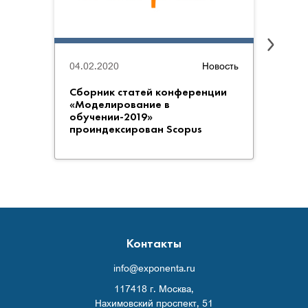
04.12
04.02.2020
Новость
ЦИТМ
Сборник статей конференции
учас
«Моделирование в
техн
обучении-2019»
обра
проиндексирован Scopus
опыт 
Контакты
info@exponenta.ru
117418 г. Москва,
Нахимовский проспект, 51