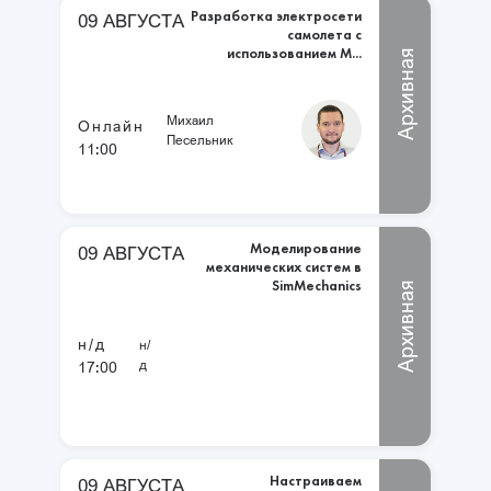
Разработка электросети
09 АВГУСТА
самолета с
использованием М...
Архивная
Михаил
Онлайн
Песельник
11:00
Моделирование
09 АВГУСТА
механических систем в
SimMechanics
Архивная
н/д
н/
д
17:00
Настраиваем
09 АВГУСТА